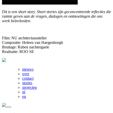
Dit is een short story. Short stories zijn geconcentreerde reflecties die
ruimte geven aan de vragen, dialogen en ontmoetingen die ons
werk beïnvloeden.
Film: NU architectuuratelier
Compositie: Heleen van Haegenborgh
Bruitage: Ruben nachtergaele
Realisatie: ROO SE
nieuws
over
contact
stories
projecten
nl
en